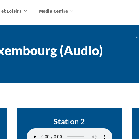
et Loisirs
Media Centre
»
uxembourg (Audio)
Station 2