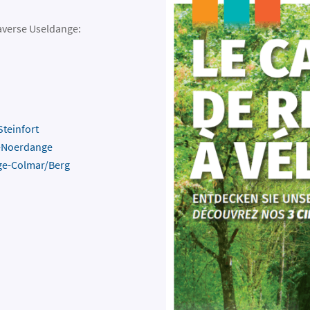
traverse Useldange:
Steinfort
t-Noerdange
ge-Colmar/Berg